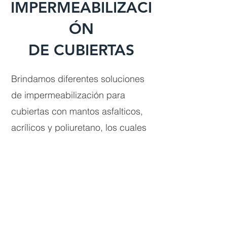
IMPERMEABILIZACI
ÓN
DE CUBIERTAS
Brindamos diferentes soluciones
de impermeabilización para
cubiertas con mantos asfalticos,
acrílicos y poliuretano, los cuales
brindan total garantía de
permeabilidad en sus cubiertas.
Contando siempre con nuestro
personal capacitado y
experiencia técnica.