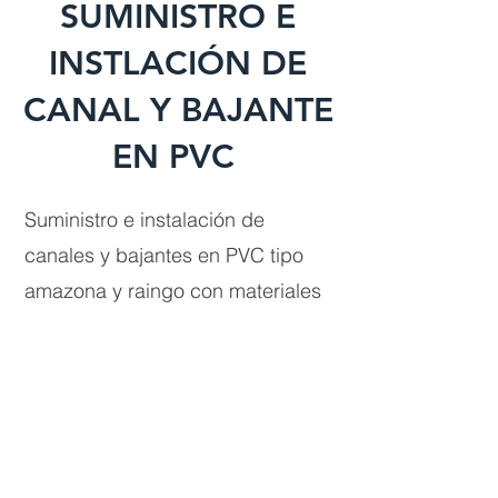
SUMINISTRO E
INSTLACIÓN DE
CANAL Y BAJANTE
EN PVC
Suministro e instalación de
canales y bajantes en PVC tipo
amazona y raingo con materiales
de alta calidad que permite el
flujo y desagüe adecuado para la
cubierta.
Contando siempre con nuestro
personal capacitado y